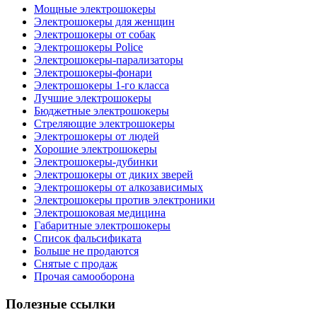
Мощные электрошокеры
Электрошокеры для женщин
Электрошокеры от собак
Электрошокеры Police
Электрошокеры-парализаторы
Электрошокеры-фонари
Электрошокеры 1-го класса
Лучшие электрошокеры
Бюджетные электрошокеры
Стреляющие электрошокеры
Электрошокеры от людей
Хорошие электрошокеры
Электрошокеры-дубинки
Электрошокеры от диких зверей
Электрошокеры от алкозависимых
Электрошокеры против электроники
Электрошоковая медицина
Габаритные электрошокеры
Список фальсификата
Больше не продаются
Снятые с продаж
Прочая самооборона
Полезные ссылки