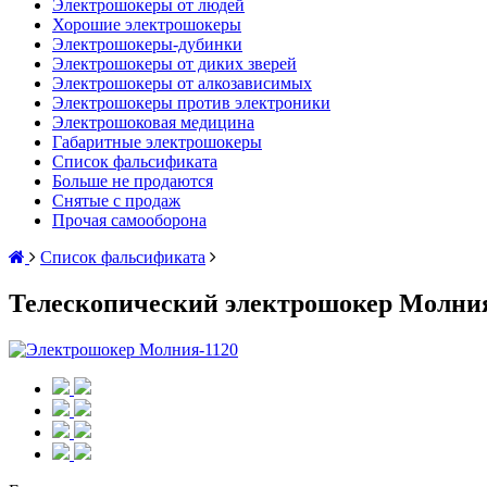
Электрошокеры от людей
Хорошие электрошокеры
Электрошокеры-дубинки
Электрошокеры от диких зверей
Электрошокеры от алкозависимых
Электрошокеры против электроники
Электрошоковая медицина
Габаритные электрошокеры
Список фальсификата
Больше не продаются
Снятые с продаж
Прочая самооборона
Список фальсификата
Телескопический электрошокер Молния