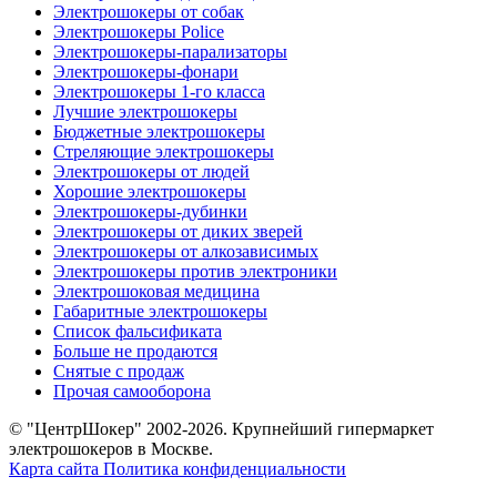
Электрошокеры от собак
Электрошокеры Police
Электрошокеры-парализаторы
Электрошокеры-фонари
Электрошокеры 1-го класса
Лучшие электрошокеры
Бюджетные электрошокеры
Стреляющие электрошокеры
Электрошокеры от людей
Хорошие электрошокеры
Электрошокеры-дубинки
Электрошокеры от диких зверей
Электрошокеры от алкозависимых
Электрошокеры против электроники
Электрошоковая медицина
Габаритные электрошокеры
Список фальсификата
Больше не продаются
Снятые с продаж
Прочая самооборона
© "ЦентрШокер" 2002-2026. Крупнейший гипермаркет
электрошокеров в Москве.
Карта сайта
Политика конфиденциальности