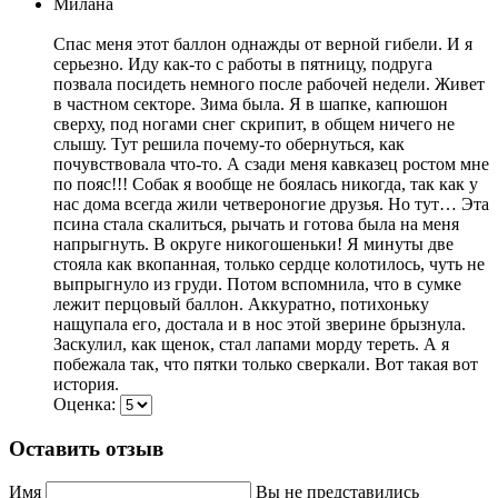
Милана
Спас меня этот баллон однажды от верной гибели. И я
серьезно. Иду как-то с работы в пятницу, подруга
позвала посидеть немного после рабочей недели. Живет
в частном секторе. Зима была. Я в шапке, капюшон
сверху, под ногами снег скрипит, в общем ничего не
слышу. Тут решила почему-то обернуться, как
почувствовала что-то. А сзади меня кавказец ростом мне
по пояс!!! Собак я вообще не боялась никогда, так как у
нас дома всегда жили четвероногие друзья. Но тут… Эта
псина стала скалиться, рычать и готова была на меня
напрыгнуть. В округе никогошеньки! Я минуты две
стояла как вкопанная, только сердце колотилось, чуть не
выпрыгнуло из груди. Потом вспомнила, что в сумке
лежит перцовый баллон. Аккуратно, потихоньку
нащупала его, достала и в нос этой зверине брызнула.
Заскулил, как щенок, стал лапами морду тереть. А я
побежала так, что пятки только сверкали. Вот такая вот
история.
Оценка:
Оставить отзыв
Имя
Вы не представились