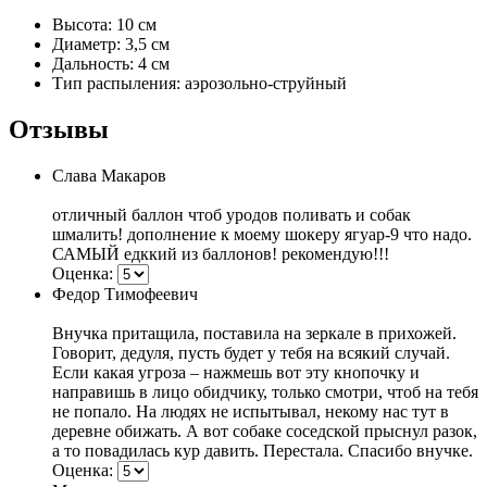
Высота: 10 см
Диаметр: 3,5 см
Дальность: 4 см
Тип распыления: аэрозольно-струйный
Отзывы
Слава Макаров
отличный баллон чтоб уродов поливать и собак
шмалить! дополнение к моему шокеру ягуар-9 что надо.
САМЫЙ едккий из баллонов! рекомендую!!!
Оценка:
Федор Тимофеевич
Внучка притащила, поставила на зеркале в прихожей.
Говорит, дедуля, пусть будет у тебя на всякий случай.
Если какая угроза – нажмешь вот эту кнопочку и
направишь в лицо обидчику, только смотри, чтоб на тебя
не попало. На людях не испытывал, некому нас тут в
деревне обижать. А вот собаке соседской прыснул разок,
а то повадилась кур давить. Перестала. Спасибо внучке.
Оценка: