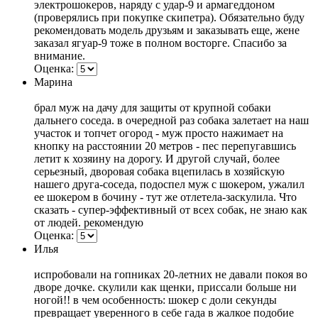
электрошокеров, наряду с удар-9 и армагеддоном
(проверялись при покупке скипетра). Обязательно буду
рекомендовать модель друзьям и заказывать еще, жене
заказал ягуар-9 тоже в полном восторге. Спасибо за
внимание.
Оценка:
Марина
брал муж на дачу для защиты от крупной собаки
дальнего соседа. в очередной раз собака залетает на наш
участок и топчет огород - муж просто нажимает на
кнопку на расстоянии 20 метров - пес перепугавшись
летит к хозяину на дорогу. И другой случай, более
серьезный, дворовая собака вцепилась в хозяйскую
нашего друга-соседа, подоспел муж с шокером, ужалил
ее шокером в бочину - тут же отлетела-заскулила. Что
сказать - супер-эффективный от всех собак, не знаю как
от людей. рекомендую
Оценка:
Илья
испробовали на гопниках 20-летних не давали покоя во
дворе дочке. скулили как щенки, приссали больше ни
ногой!! в чем особенность: шокер с доли секунды
превращает уверенного в себе гада в жалкое подобие