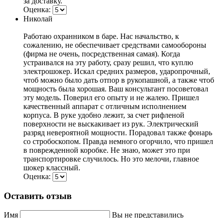
за доставку.
Оценка:
Николай
Работаю охранником в баре. Нас начальство, к
сожалению, не обеспечивает средствами самообороны
(фирма не очень, посредственная самая). Когда
устраивался на эту работу, сразу решил, что куплю
электрошокер. Искал средних размеров, ударопрочный,
чтоб можно было дать отпор в рукопашной, а также чтоб
мощность была хорошая. Ваш консультант посоветовал
эту модель. Поверил его опыту и не жалею. Пришел
качественный аппарат с отличным исполнением
корпуса. В руке удобно лежит, за счет рифленой
поверхности не выскакивает из рук. Электрический
разряд невероятной мощности. Порадовал также фонарь
со стробоскопом. Правда немного огорчило, что пришел
в поврежденной коробке. Не знаю, может это при
транспортировке случилось. Но это мелочи, главное
шокер классный.
Оценка:
Оставить отзыв
Имя
Вы не представились