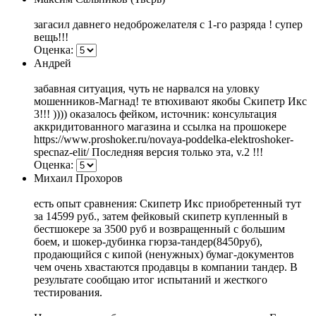
загасил давнего недоброжелателя с 1-го разряда ! супер
вещь!!!
Оценка:
Андрей
забавная ситуация, чуть не нарвался на уловку
мошенников-Магнад! те втюхивают якобы Скипетр Икс
3!!! )))) оказалось фейком, источник: консультация
аккридитованного магазина и ссылка на прошокере
https://www.proshoker.ru/novaya-poddelka-elektroshoker-
specnaz-elit/ Последняя версия только эта, v.2 !!!
Оценка:
Михаил Прохоров
есть опыт сравнения: Скипетр Икс приобретенный тут
за 14599 руб., затем фейковый скипетр купленный в
бестшокере за 3500 руб и возвращенный с большим
боем, и шокер-дубинка гюрза-тандер(8450руб),
продающийся с кипой (ненужных) бумаг-документов
чем очень хвастаются продавцы в компании тандер. В
результате сообщаю итог испытаний и жесткого
тестирования.