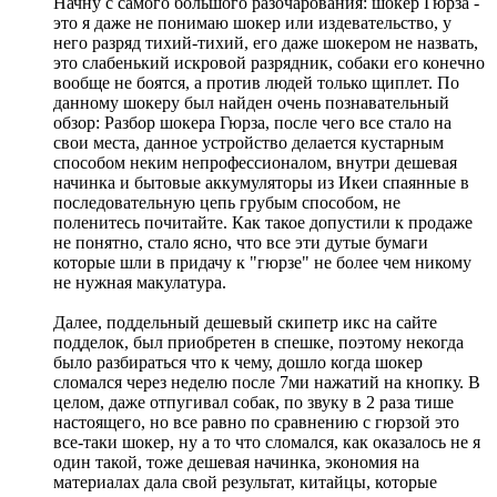
Начну с самого большого разочарования: шокер Гюрза -
это я даже не понимаю шокер или издевательство, у
него разряд тихий-тихий, его даже шокером не назвать,
это слабенький искровой разрядник, собаки его конечно
вообще не боятся, а против людей только щиплет. По
данному шокеру был найден очень познавательный
обзор: Разбор шокера Гюрза, после чего все стало на
свои места, данное устройство делается кустарным
способом неким непрофессионалом, внутри дешевая
начинка и бытовые аккумуляторы из Икеи спаянные в
последовательную цепь грубым способом, не
поленитесь почитайте. Как такое допустили к продаже
не понятно, стало ясно, что все эти дутые бумаги
которые шли в придачу к "гюрзе" не более чем никому
не нужная макулатура.
Далее, поддельный дешевый скипетр икс на сайте
подделок, был приобретен в спешке, поэтому некогда
было разбираться что к чему, дошло когда шокер
сломался через неделю после 7ми нажатий на кнопку. В
целом, даже отпугивал собак, по звуку в 2 раза тише
настоящего, но все равно по сравнению с гюрзой это
все-таки шокер, ну а то что сломался, как оказалось не я
один такой, тоже дешевая начинка, экономия на
материалах дала свой результат, китайцы, которые