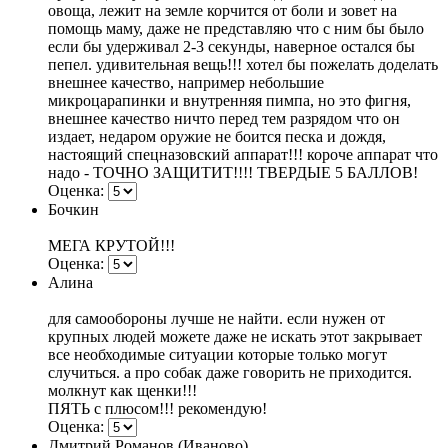
овоща, лежит на земле корчится от боли и зовет на
помощь маму, даже не представляю что с ним бы было
если бы удерживал 2-3 секунды, наверное остался бы
пепел. удивительная вещь!!! хотел бы пожелать доделать
внешнее качество, например небольшие
микроцарапинки и внутренняя пимпа, но это фигня,
внешнее качество ничто перед тем разрядом что он
издает, недаром оружие не боится песка и дождя,
настоящий спецназовский аппарат!!! короче аппарат что
надо - ТОЧНО ЗАЩИТИТ!!!! ТВЕРДЫЕ 5 БАЛЛОВ!
Оценка:
Бочкин
МЕГА КРУТОЙ!!!
Оценка:
Алина
для самообороны лучше не найти. если нужен от
крупных людей можете даже не искать этот закрывает
все необходимые ситуации которые только могут
случиться. а про собак даже говорить не приходится.
молкнут как щенки!!!
ПЯТЬ с плюсом!!! рекомендую!
Оценка:
Дмитрий Романов (Иваново)