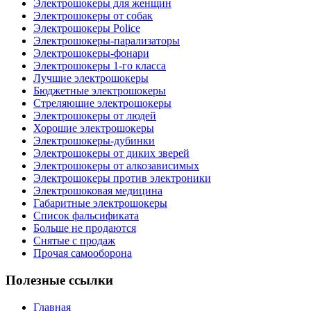
Электрошокеры для женщин
Электрошокеры от собак
Электрошокеры Police
Электрошокеры-парализаторы
Электрошокеры-фонари
Электрошокеры 1-го класса
Лучшие электрошокеры
Бюджетные электрошокеры
Стреляющие электрошокеры
Электрошокеры от людей
Хорошие электрошокеры
Электрошокеры-дубинки
Электрошокеры от диких зверей
Электрошокеры от алкозависимых
Электрошокеры против электроники
Электрошоковая медицина
Габаритные электрошокеры
Список фальсификата
Больше не продаются
Снятые с продаж
Прочая самооборона
Полезные ссылки
Главная