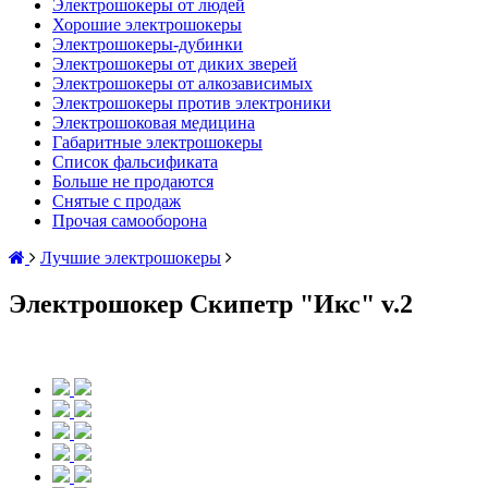
Электрошокеры от людей
Хорошие электрошокеры
Электрошокеры-дубинки
Электрошокеры от диких зверей
Электрошокеры от алкозависимых
Электрошокеры против электроники
Электрошоковая медицина
Габаритные электрошокеры
Список фальсификата
Больше не продаются
Снятые с продаж
Прочая самооборона
Лучшие электрошокеры
Электрошокер Скипетр "Икс" v.2