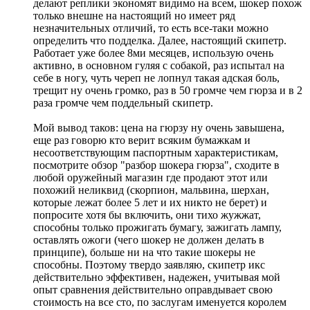
делают реплики экономят видимо на всем, шокер похож
только внешне на настоящий но имеет ряд
незначительных отличий, то есть все-таки можно
определить что подделка. Далее, настоящий скипетр.
Работает уже более 8ми месяцев, использую очень
активно, в основном гуляя с собакой, раз испытал на
себе в ногу, чуть череп не лопнул такая адская боль,
трещит ну очень громко, раз в 50 громче чем гюрза и в 2
раза громче чем поддельный скипетр.
Мой вывод таков: цена на гюрзу ну очень завышена,
еще раз говорю кто верит всяким бумажкам и
несоответствующим паспортным характеристикам,
посмотрите обзор "разбор шокера гюрза", сходите в
любой оружейный магазин где продают этот или
похожий неликвид (скорпион, мальвина, шерхан,
которые лежат более 5 лет и их никто не берет) и
попросите хотя бы включить, они тихо жужжат,
способны только прожигать бумагу, зажигать лампу,
оставлять ожоги (чего шокер не должен делать в
принципе), больше ни на что такие шокеры не
способны. Поэтому твердо заявляю, скипетр икс
действительно эффективен, надежен, учитывая мой
опыт сравнения действительно оправдывает свою
стоимость на все сто, по заслугам именуется королем