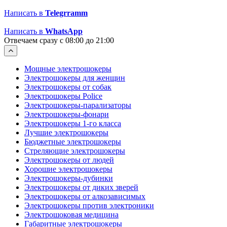
Написать в
Telegrramm
Написать в
WhatsApp
Отвечаем сразу с 08:00 до 21:00
Мощные электрошокеры
Электрошокеры для женщин
Электрошокеры от собак
Электрошокеры Police
Электрошокеры-парализаторы
Электрошокеры-фонари
Электрошокеры 1-го класса
Лучшие электрошокеры
Бюджетные электрошокеры
Стреляющие электрошокеры
Электрошокеры от людей
Хорошие электрошокеры
Электрошокеры-дубинки
Электрошокеры от диких зверей
Электрошокеры от алкозависимых
Электрошокеры против электроники
Электрошоковая медицина
Габаритные электрошокеры