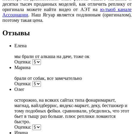
десятки тысяч проданных моделей, как отличить реплику от
оригинала можете найти видео от АЭТ на
ю-тьюб канале
Ассоциации
. Наш Ягуар является подлинным (оригиналом),
поэтому такая цена.
Отзывы
Елена
мы брали от алкаша на даче, тоже ок
Оценка:
Марина
брали от собак, все замечательно
Оценка:
Олег
осторожно, на всяких сайтах типа фонаримаркет,
магнад, вайлдберрис, яндекс-маркет, деку, бестшокер и
тому подобных фейки. сравнивали, убедились, что этот
бьет в тыщу раз больше. плюс реплики ломаются
быстро.
Оценка:
Ирина