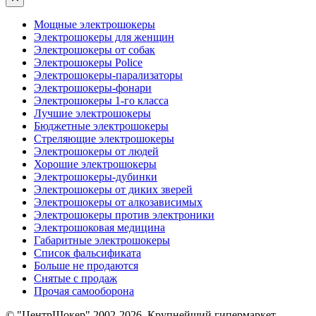
Мощные электрошокеры
Электрошокеры для женщин
Электрошокеры от собак
Электрошокеры Police
Электрошокеры-парализаторы
Электрошокеры-фонари
Электрошокеры 1-го класса
Лучшие электрошокеры
Бюджетные электрошокеры
Стреляющие электрошокеры
Электрошокеры от людей
Хорошие электрошокеры
Электрошокеры-дубинки
Электрошокеры от диких зверей
Электрошокеры от алкозависимых
Электрошокеры против электроники
Электрошоковая медицина
Габаритные электрошокеры
Список фальсификата
Больше не продаются
Снятые с продаж
Прочая самооборона
© "ЦентрШокер" 2002-2026. Крупнейший гипермаркет