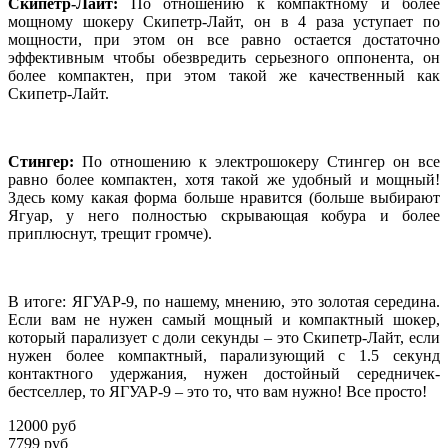
Скипетр-Лайт:
По отношению к компактному и более
мощному шокеру Скипетр-Лайт, он в 4 раза уступает по
мощности, при этом он все равно остается достаточно
эффективным чтобы обезвредить серьезного оппонента, он
более компактен, при этом такой же качественный как
Скипетр-Лайт.
Стингер:
По отношению к электрошокеру Стингер он все
равно более компактен, хотя такой же удобный и мощный!
Здесь кому какая форма больше нравится (больше выбирают
Ягуар, у него полностью скрывающая кобура и более
приплюснут, трещит громче).
В итоге: ЯГУАР-9, по нашему, мнению, это золотая середина.
Если вам не нужен самый мощный и компактный шокер,
который парализует с доли секунды – это Скипетр-Лайт, если
нужен более компактный, парализующий с 1.5 секунд
контактного удержания, нужен достойный середничек-
бестселлер, то ЯГУАР-9 – это то, что вам нужно! Все просто!
12000 руб
7799 руб