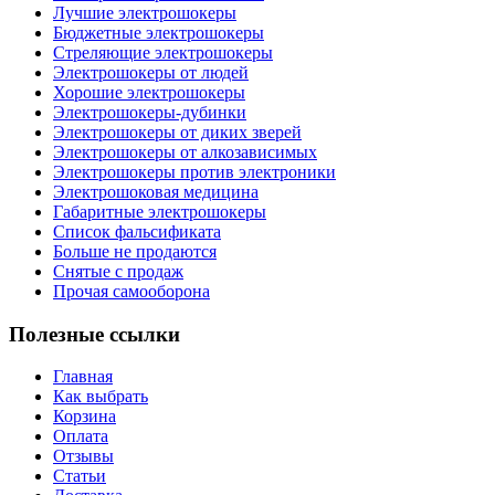
Лучшие электрошокеры
Бюджетные электрошокеры
Стреляющие электрошокеры
Электрошокеры от людей
Хорошие электрошокеры
Электрошокеры-дубинки
Электрошокеры от диких зверей
Электрошокеры от алкозависимых
Электрошокеры против электроники
Электрошоковая медицина
Габаритные электрошокеры
Список фальсификата
Больше не продаются
Снятые с продаж
Прочая самооборона
Полезные ссылки
Главная
Как выбрать
Корзина
Оплата
Отзывы
Статьи