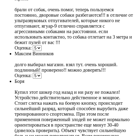
брали от собак, очень помог, теперь пользуемся
постоянно, дворовые собаки разбегаются!!! в отличие от
ультразвуковых отпугивателей, которые никого не
отпугивают, ягуар-9 отлично справляется с
агрессивными собаками на расстоянии. если
использовать контактно, то собака отлетает на 3 метра и
бежит пулей от вас !!!
Оценка:
Максим Винников
долго выбирал магазин. взял тут. очень хороший.
подлинный! проверено!! можно доверять!!!
Оценка:
Боря
Купил этот шокер год назад и ни разу не пожалел!
Устройство действительно действенное и мощное.
Стоит слегка нажать на боевую кнопку, происходит
сильнейший разряд, который способен вырубить даже
тренированного спортсмена. При этом после
применения поверженный злодей не может нормально
ориентироваться в пространстве еще минут 30-40
(довелось проверить). Объект чувствует сильнейшую
боль и не может передвигаться. Всем рекомендую