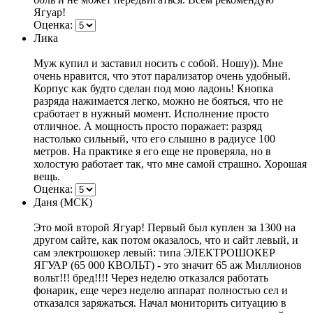
Ягуар!
Оценка:
Лика
Муж купил и заставил носить с собой. Ношу)). Мне
очень нравится, что этот парализатор очень удобный.
Корпус как будто сделан под мою ладонь! Кнопка
разряда нажимается легко, можно не бояться, что не
сработает в нужный момент. Исполнение просто
отличное. А мощность просто поражает: разряд
настолько сильный, что его слышно в радиусе 100
метров. На практике я его еще не проверяла, но в
холостую работает так, что мне самой страшно. Хорошая
вещь.
Оценка:
Даня (МСК)
Это мой второй Ягуар! Первый был куплен за 1300 на
другом сайте, как потом оказалось, что и сайт левый, и
сам электрошокер левый: типа ЭЛЕКТРОШОКЕР
ЯГУАР (65 000 КВОЛЬТ) - это значит 65 аж Миллионов
вольт!!! бред!!!! Через неделю отказался работать
фонарик, еще через неделю аппарат полностью сел и
отказался заряжаться. Начал мониторить ситуацию в