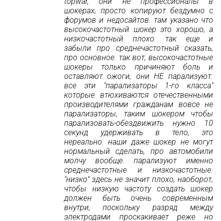
topwar, они не профессионалы в
шокерах, просто копируют бездумно с
форумов и недосайтов. там указано что
высокочастотный шокер это хорошо, а
низкочастотный плохо. так еще и
забыли про среднечастотный сказать,
про основное. так вот, высокочастотные
шокеры только причиняют боль и
оставляют ожоги, они НЕ парализуют.
все эти "парализаторы 1-го класса"
которые втюхиваются отечественными
производителями гражданам вовсе не
парализаторы, таким шокером чтобы
парализовать-обездвижить нужно 10
секунд удерживать в тело, это
нереально. наши даже шокер не могут
нормальный сделать, про автомобили
молчу вообще. парализуют именно
среднечастотные и низкочастотные.
"низко" здесь не значит плохо, наоборот,
чтобы низкую частоту создать шокер
должен быть очень современным
внутри, поскольку разряд между
электродами проскакивает реже но