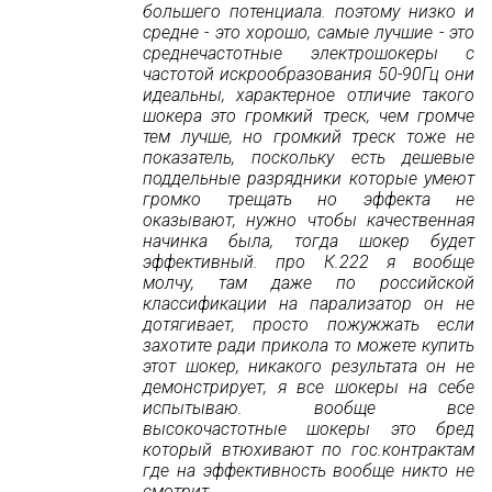
большего потенциала. поэтому низко и
средне - это хорошо, самые лучшие - это
среднечастотные электрошокеры с
частотой искрообразования 50-90Гц они
идеальны, характерное отличие такого
шокера это громкий треск, чем громче
тем лучше, но громкий треск тоже не
показатель, поскольку есть дешевые
поддельные разрядники которые умеют
громко трещать но эффекта не
оказывают, нужно чтобы качественная
начинка была, тогда шокер будет
эффективный. про К.222 я вообще
молчу, там даже по российской
классификации на парализатор он не
дотягивает, просто пожужжать если
захотите ради прикола то можете купить
этот шокер, никакого результата он не
демонстрирует, я все шокеры на себе
испытываю. вообще все
высокочастотные шокеры это бред
который втюхивают по гос.контрактам
где на эффективность вообще никто не
смотрит.