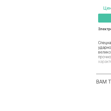
Цен
Электр
Спецна
ударно
велик
прочн
характ
ВАМ 