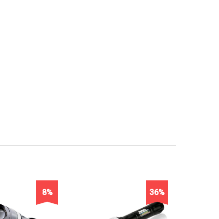
8%
36%