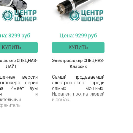
на: 8299 руб
Цена: 9299 руб
КУПИТЬ
КУПИТЬ
рошокер СПЕЦНАЗ-
Электрошокер СПЕЦНАЗ-
ЛАЙТ
Классик
шенная версия
Самый продаваемый
рошокера серии
электрошокер среди
аз. Имеет зум
самых мощных.
наря и
Идеален против людей
нительный
и собак.
хранитель.