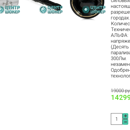
силовы
настоя
разреше
городах
Количе
Техниче
АЛЬФА:
напряже
(Десят
парализ
300Лм
незаме
Одобр
техноло
19000 р
14299