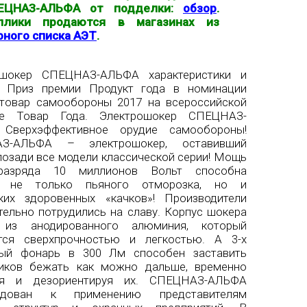
ЕЦНАЗ-АЛЬФА от подделки:
обзор
.
плики продаются в магазинах из
рного списка АЭТ
.
ошокер СПЕЦНАЗ-АЛЬФА характеристики и
. Приз премии Продукт года в номинации
товар самообороны 2017 на всероссийской
ке Товар Года. Электрошокер СПЕЦНАЗ-
Сверхэффективное орудие самообороны!
З-АЛЬФА – электрошокер, оставивший
позади все модели классической серии! Мощь
оразряда 10 миллионов Вольт способна
ь не только пьяного отморозка, но и
ких здоровенных «качков»! Производители
тельно потрудились на славу. Корпус шокера
 из анодированного алюминия, который
ется сверхпрочностью и легкостью. А 3-х
вый фонарь в 300 Лм способен заставить
ников бежать как можно дальше, временно
яя и дезориентируя их. СПЕЦНАЗ-АЛЬФА
ндован к применению представителям