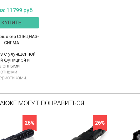
а: 11799 руб
КУПИТЬ
ошокер СПЕЦНАЗ-
СИГМА
з с улучшенной
й функцией и
олепными
остными
еристиками.
ТАКЖЕ МОГУТ ПОНРАВИТЬСЯ
26%
26%