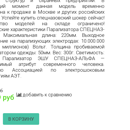
х структур и охранных предприятий. В
щий момент данная модель временно
на к продаже в Москве и других российских
. Успейте купить спецназовский шокер сейчас!
ство моделей на складе ограничено!
ские характеристики Парализатора СПЕЦНАЗ-
 Максимальная длина: 220мм. Выходное
ние на парализующих электродах: 10.000.000
ь миллионов) Вольт. Толщина пробиваемой
атором одежды: 50мм. Вес: 300г. Светимость:
. Парализатор ЭШУ СПЕЦНАЗ-АЛЬФА —
нимый атрибут современного человека.
ено Ассоциацией по электрошоковым
гиям АЭТ.
уб
добавить к сравнению
 руб
В КОРЗИНУ