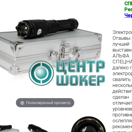
СП
Ре
Че
Электр
Отзывы
лучший 
выстав
АЛЬФА 
СПЕЦНА
далеко 
электр
свалит
несколь
действи
сделан
Полноэкранный просмотр
отлича
уровне
против
ослепл
рекоме