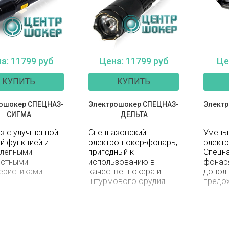
а: 11799 руб
Цена: 11799 руб
Це
КУПИТЬ
КУПИТЬ
ошокер СПЕЦНАЗ-
Электрошокер СПЕЦНАЗ-
Элект
СИГМА
ДЕЛЬТА
з с улучшенной
Спецназовский
Умень
й функцией и
электрошокер-фонарь,
элект
олепными
пригодный к
Спецн
остными
использованию в
фо
еристиками.
качестве шокера и
допол
штурмового орудия.
предо