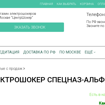
ГЛАВНАЯ
КАК ВЫБРАТЬ
КОРЗИНА
ОПЛА
газин электрошокеров
Телефон:
Москве "ЦентрШокер"
По РФ звон
Звоните по 
ЗКАЗАТЬ ЗВОНОК
ЕДИТАЦИЯ
ДОСТАВКА ПО РФ
ПО МОСКВЕ
ЕЩЁ
тые с продаж
ЕКТРОШОКЕР СПЕЦНАЗ-АЛЬФ
Есть в н
Ка