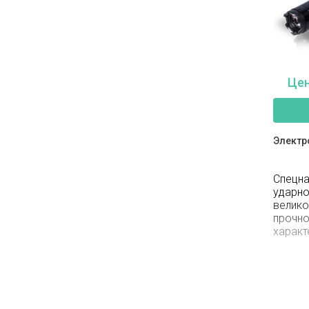
Цен
Электр
Спецна
ударно
велик
прочн
характ