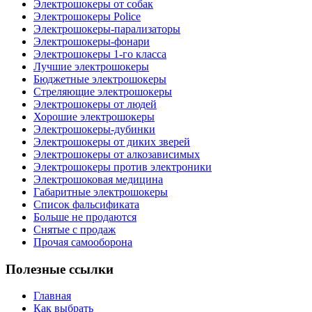
Электрошокеры от собак
Электрошокеры Police
Электрошокеры-парализаторы
Электрошокеры-фонари
Электрошокеры 1-го класса
Лучшие электрошокеры
Бюджетные электрошокеры
Стреляющие электрошокеры
Электрошокеры от людей
Хорошие электрошокеры
Электрошокеры-дубинки
Электрошокеры от диких зверей
Электрошокеры от алкозависимых
Электрошокеры против электроники
Электрошоковая медицина
Габаритные электрошокеры
Список фальсификата
Больше не продаются
Снятые с продаж
Прочая самооборона
Полезные ссылки
Главная
Как выбрать