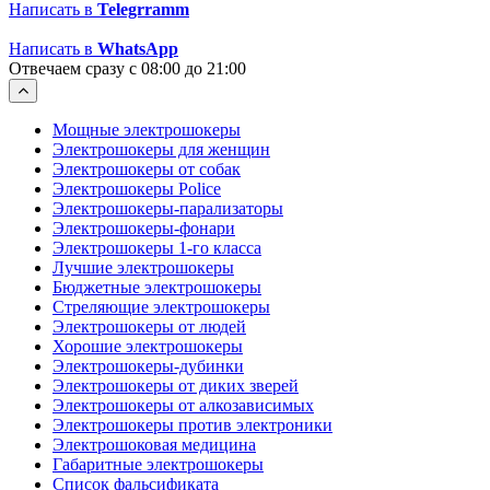
Написать в
Telegrramm
Написать в
WhatsApp
Отвечаем сразу с 08:00 до 21:00
Мощные электрошокеры
Электрошокеры для женщин
Электрошокеры от собак
Электрошокеры Police
Электрошокеры-парализаторы
Электрошокеры-фонари
Электрошокеры 1-го класса
Лучшие электрошокеры
Бюджетные электрошокеры
Стреляющие электрошокеры
Электрошокеры от людей
Хорошие электрошокеры
Электрошокеры-дубинки
Электрошокеры от диких зверей
Электрошокеры от алкозависимых
Электрошокеры против электроники
Электрошоковая медицина
Габаритные электрошокеры
Список фальсификата