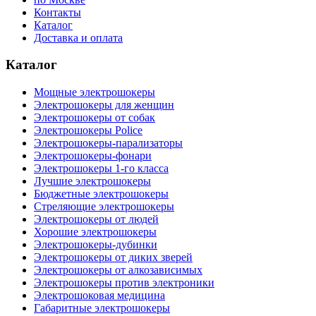
Контакты
Каталог
Доставка и оплата
Каталог
Мощные электрошокеры
Электрошокеры для женщин
Электрошокеры от собак
Электрошокеры Police
Электрошокеры-парализаторы
Электрошокеры-фонари
Электрошокеры 1-го класса
Лучшие электрошокеры
Бюджетные электрошокеры
Стреляющие электрошокеры
Электрошокеры от людей
Хорошие электрошокеры
Электрошокеры-дубинки
Электрошокеры от диких зверей
Электрошокеры от алкозависимых
Электрошокеры против электроники
Электрошоковая медицина
Габаритные электрошокеры