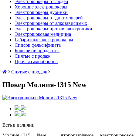
Электрошокеры от людей
Хорошие электрошокеры
Электрошокеры-дубинки
Электрошокеры от диких зверей
Электрошокеры от алкозависимых
Электрошокеры против электроники
Электрошоковая медицина
Габаритные электрошокеры
Список фальсификата
Больше не продаются
Снятые с продаж
Прочая самооборона
Снятые с продаж
Шокер Молния-1315 New
Есть в наличии
Молния-1315 New – второразрядное электрошоковое