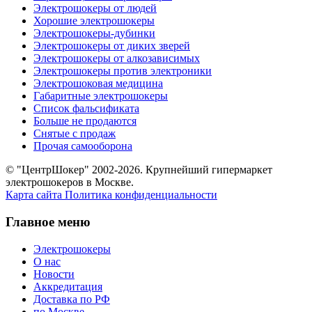
Электрошокеры от людей
Хорошие электрошокеры
Электрошокеры-дубинки
Электрошокеры от диких зверей
Электрошокеры от алкозависимых
Электрошокеры против электроники
Электрошоковая медицина
Габаритные электрошокеры
Список фальсификата
Больше не продаются
Снятые с продаж
Прочая самооборона
© "ЦентрШокер" 2002-2026. Крупнейший гипермаркет
электрошокеров в Москве.
Карта сайта
Политика конфиденциальности
Главное меню
Электрошокеры
О нас
Новости
Аккредитация
Доставка по РФ
по Москве