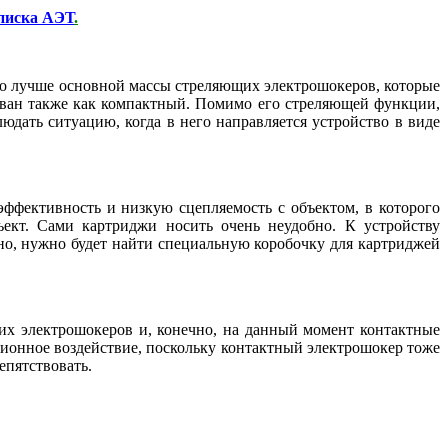
писка АЭТ
.
о лучше основной массы стреляющих электрошокеров, которые
зован также как компактный. Помимо его стреляющей функции,
дать ситуацию, когда в него направляется устройство в виде
 эффективность и низкую сцепляемость с объектом, в которого
ъект. Сами картриджи носить очень неудобно. К устройству
но, нужно будет найти специальную коробочку для картриджей
щих электрошокеров и, конечно, на данный момент контактные
ционное воздействие, поскольку контактный электрошокер тоже
епятствовать.