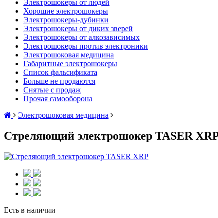
Электрошокеры от людей
Хорошие электрошокеры
Электрошокеры-дубинки
Электрошокеры от диких зверей
Электрошокеры от алкозависимых
Электрошокеры против электроники
Электрошоковая медицина
Габаритные электрошокеры
Список фальсификата
Больше не продаются
Снятые с продаж
Прочая самооборона
Электрошоковая медицина
Стреляющий электрошокер TASER XR
Есть в наличии