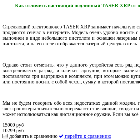
Как отличить настоящий подлинный TASER XRP от п
Стреляющий электрошокер TASER XRP занимает начальную сту
продаются сейчас в интернете. Модель очень удобно носить 
выполнен в виде небольшого пистолета и оснащен лазерным п
пистолета, и на его теле отображается лазерный целеуказатель.
Однако стоит отметить, что у данного устройства есть ряд н
выстреливается разряд, иголочки гарпунов, которые вылет
поставляется три картриджа в комплекте, при этом можно ку
или постоянно носить с собой чехол, сумку, в которой поставля
Мы не будем говорить обо всех недостатках данной модели, 
электрошокеры значительно опережают стреляющие, сводят на 
может использоваться как дистанционное оружие. Если вы всё-
15000 руб
10299 руб
добавить к сравнению
перейти к сравнению