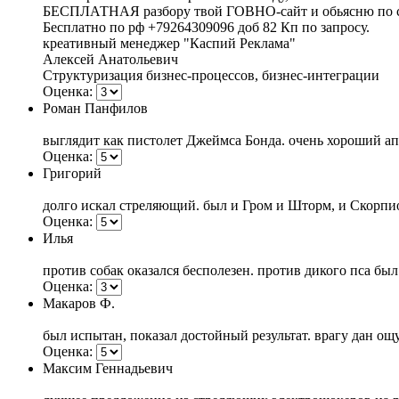
БЕСПЛАТНАЯ разбору твой ГОВНО-сайт и обьясню по се
Бесплатно по рф +79264309096 доб 82 Кп по запросу.
креативный менеджер "Каспий Реклама"
Алексей Анатольевич
Структуризация бизнес-процессов, бизнес-интеграции
Оценка:
Роман Панфилов
выглядит как пистолет Джеймса Бонда. очень хороший ап
Оценка:
Григорий
долго искал стреляющий. был и Гром и Шторм, и Скорпио
Оценка:
Илья
против собак оказался бесполезен. против дикого пса был
Оценка:
Макаров Ф.
был испытан, показал достойный результат. врагу дан ощу
Оценка:
Максим Геннадьевич