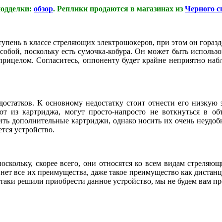
одделки:
обзор
. Реплики продаются в магазинах из
Черного с
пень в классе стреляющих электрошокеров, при этом он горазд
с собой, поскольку есть сумочка-кобура. Он может быть исполь
рицелом. Согласитесь, оппоненту будет крайне неприятно наблю
едостатков. К основному недостатку стоит отнести его низкую
ают из картриджа, могут просто-напросто не воткнуться в об
пить дополнительные картриджи, однако носить их очень неудоб
ется устройство.
поскольку, скорее всего, они относятся ко всем видам стреляю
нет все их преимущества, даже такое преимущество как дистан
таки решили приобрести данное устройство, мы не будем вам пр