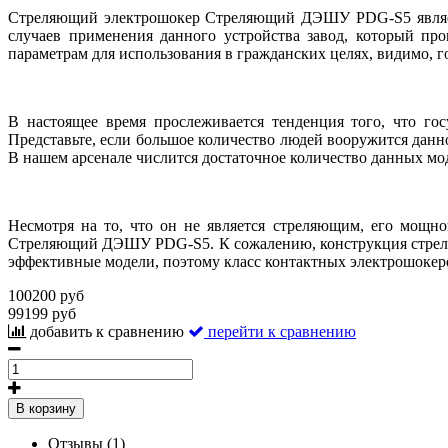
Стреляющий электрошокер Стреляющий ДЭШУ PDG-S5 являетс
случаев применения данного устройства завод, который пр
параметрам для использования в гражданских целях, видимо, г
В настоящее время прослеживается тенденция того, что го
Представьте, если большое количество людей вооружится данн
В нашем арсенале числится достаточное количество данных мо
Несмотря на то, что он не является стреляющим, его мощно
Стреляющий ДЭШУ PDG-S5. К сожалению, конструкция стреля
эффективные модели, поэтому класс контактных электрошокеро
100200 руб
99199 руб
добавить к сравнению
перейти к сравнению
В корзину
Отзывы (1)