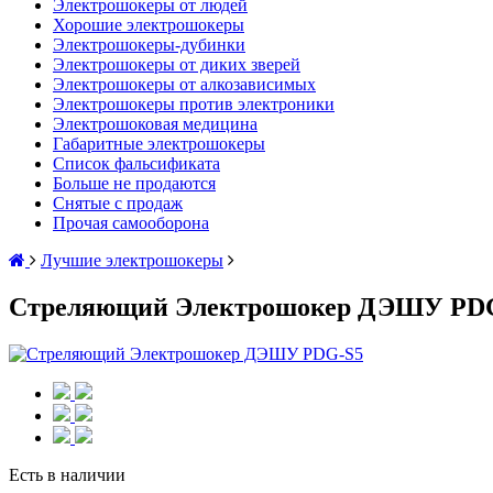
Электрошокеры от людей
Хорошие электрошокеры
Электрошокеры-дубинки
Электрошокеры от диких зверей
Электрошокеры от алкозависимых
Электрошокеры против электроники
Электрошоковая медицина
Габаритные электрошокеры
Список фальсификата
Больше не продаются
Снятые с продаж
Прочая самооборона
Лучшие электрошокеры
Стреляющий Электрошокер ДЭШУ PD
Есть в наличии