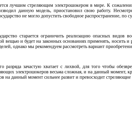
я лучшим стреляющим электрошокером в мире. К сожалению,
оизводил данную модель, приостановил свою работу. Несмотря
осударство не могло допустить свободное распространение, по 
сударство старается ограничить реализацию опасных видов во
ой вещью и будет на законных основаниях применять, носить и
делей, однако мы рекомендуем рассмотреть вариант приобретени
го разряда зачастую хватает с лихвой, для того чтобы обезвр
ющих электрошокеров весьма сложная, и на данный момент, к
в на данный момент сильнее развит и превосходит стреляющие 