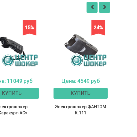
15%
24%
а: 11049 руб
Цена: 4549 руб
Цен
КУПИТЬ
КУПИТЬ
лектрошокер
Электрошокер ФАНТОМ
Э
Каракурт-АС»
К.111
«К