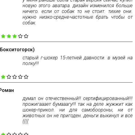
новую этого аватара. дизайн изменился больше
ничего. если от собак то не стоит. тихие они.
нужно низко-средне-частотные брать чтобы от
собак.
:
(Бокситогорск)
старый г-шокер 15-летней давности. в музей на
полку!!!
:
Роман
думал он отечественный!! сертифицированный!!!
прожигааает бумааагу!!! так на деле жужжит как
шокер-прикол. ни для самобоороны, ни от
животных он не пригоден. деньги выкинул и все
((((
: