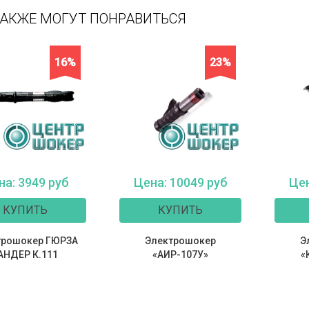
ТАКЖЕ МОГУТ ПОНРАВИТЬСЯ
16%
23%
на: 3949 руб
Цена: 10049 руб
Цен
КУПИТЬ
КУПИТЬ
трошокер ГЮРЗА
Электрошокер
Э
АНДЕР К.111
«АИР-107У»
«