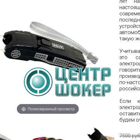
лет на
настоящ
соврем
послед
устрой
автомоб
такую ж
Учитыва
это с
электр
говори
произво
по-нас
российс
Если к
электр
Полноэкранный просмотр
оставит
будем о
7500 ру