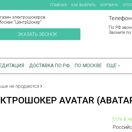
ГЛАВНАЯ
КАК ВЫБРАТЬ
КОРЗИНА
ОПЛА
газин электрошокеров
Телефон:
Москве "ЦентрШокер"
По РФ звон
Звоните по 
ЗКАЗАТЬ ЗВОНОК
ЕДИТАЦИЯ
ДОСТАВКА ПО РФ
ПО МОСКВЕ
ЕЩЁ
ьше не продаются
КТРОШОКЕР AVATAR (АВАТАР
Есть в н
Российс