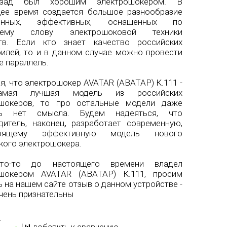
зад был хорошим электрошокером. В
ее время создается большое разнообразие
енных, эффективных, оснащенных по
нему слову электрошоковой техники
ств. Если кто знает качество российских
илей, то и в данном случае можно провести
е параллель.
я, что электрошокер AVATAR (АВАТАР) К.111 -
амая лучшая модель из российских
ошокеров, то про остальные модели даже
ть нет смысла. Будем надеяться, что
дитель, наконец, разработает современную,
тоящему эффективную модель нового
кого электрошокера.
то-то до настоящего времени владел
ошокером AVATAR (АВАТАР) К.111, просим
ь на нашем сайте отзыв о данном устройстве -
чень признательны
б