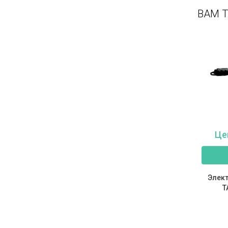
ВАМ 
Це
Элек
Т