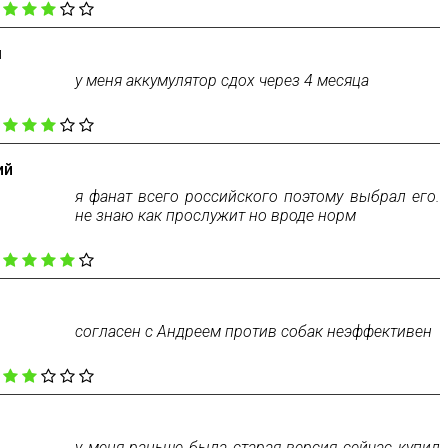
:
м
у меня аккумулятор сдох через 4 месяца
:
ий
я фанат всего российского поэтому выбрал его.
не знаю как прослужит но вроде норм
:
согласен с Андреем против собак неэффективен
:
у меня раньше была старая версия сейчас купил